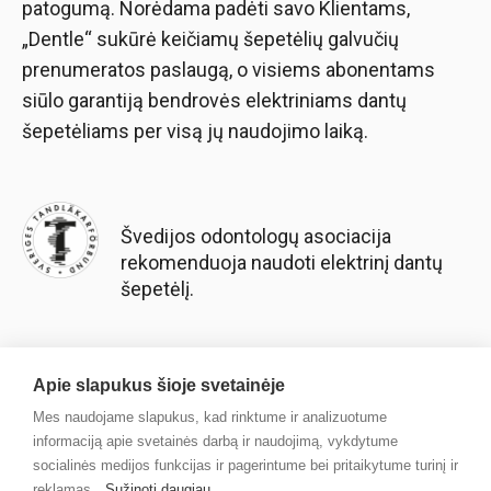
patogumą. Norėdama padėti savo Klientams,
„Dentle“ sukūrė keičiamų šepetėlių galvučių
prenumeratos paslaugą, o visiems abonentams
siūlo garantiją bendrovės elektriniams dantų
šepetėliams per visą jų naudojimo laiką.
Švedijos odontologų asociacija
rekomenduoja naudoti elektrinį dantų
šepetėlį.
Apie slapukus šioje svetainėje
Mes naudojame slapukus, kad rinktume ir analizuotume
informaciją apie svetainės darbą ir naudojimą, vykdytume
socialinės medijos funkcijas ir pagerintume bei pritaikytume turinį ir
© 2025 Scandinavian Good Business AB
reklamas.
Sužinoti daugiau