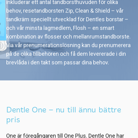
inkluderar ett antal tandborsthuvuden för olika
behov, resetandborsten Zip, Clean & Shield – vår
tandkräm speciellt utvecklad för Dentles borstar –
och vår minsta lagmedlem, Flosh – en smart
kombination av flosser och mellanrumstandborste.
Via vår prenumerationslösning kan du prenumerera
på de olika tillbehören och få dem levererade i din
brevlåda i den takt som passar dina behov.
Dentle One – nu till ännu bättre
pris
One är föregångaren till One Plus. Dentle One har