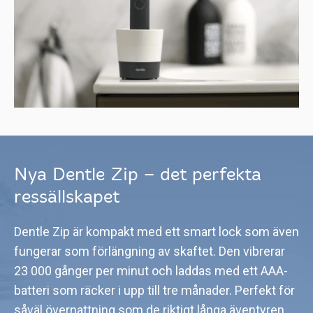
Nya Dentle Zip – det perfekta
ressällskapet
Dentle Zip är kompakt med ett smart lock som även
fungerar som förlängning av skaftet. Den vibrerar
23 000 gånger per minut och laddas med ett AAA-
batteri som räcker i upp till tre månader. Perfekt för
såväl övernattning som de riktigt långa äventyren.