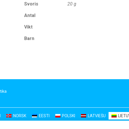
Svoris
20 g
Antal
Vikt
Barn
tika
I
NORSK
EESTI
POLSKI
LATVIEŠU
LIET