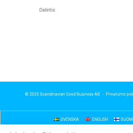
Dalintis:
© 2025 Scandinavian Good Business AB -
Privatumo poli
SVENSKA
ENGLISH
SUOM