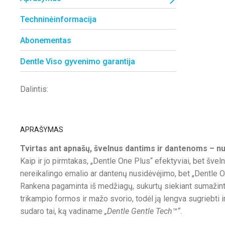
Techninėinformacija
Abonementas
Dentle Viso gyvenimo garantija
Dalintis:
APRAŠYMAS
Tvirtas ant apnašų, švelnus dantims ir dantenoms – nu
Kaip ir jo pirmtakas, „Dentle One Plus“ efektyviai, bet švel
nereikalingo emalio ar dantenų nusidėvėjimo, bet „Dentle O
Rankena pagaminta iš medžiagų, sukurtų siekiant sumažinti 
trikampio formos ir mažo svorio, todėl ją lengva sugriebti ir
sudaro tai, ką vadiname
„Dentle Gentle Tech™“
.