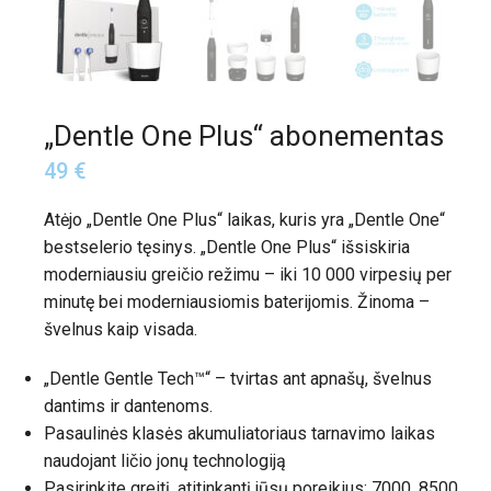
„Dentle One Plus“ abonementas
49
€
Atėjo „Dentle One Plus“ laikas, kuris yra „Dentle One“
bestselerio tęsinys. „Dentle One Plus“ išsiskiria
moderniausiu greičio režimu – iki 10 000 virpesių per
minutę bei moderniausiomis baterijomis. Žinoma –
švelnus kaip visada.
„Dentle Gentle Tech™“ – tvirtas ant apnašų, švelnus
dantims ir dantenoms.
Pasaulinės klasės akumuliatoriaus tarnavimo laikas
naudojant ličio jonų technologiją
Pasirinkite greitį, atitinkantį jūsų poreikius: 7000, 8500