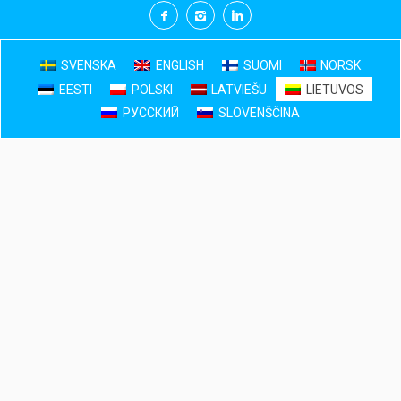
SVENSKA
ENGLISH
SUOMI
NORSK
EESTI
POLSKI
LATVIEŠU
LIETUVOS
РУССКИЙ
SLOVENŠČINA