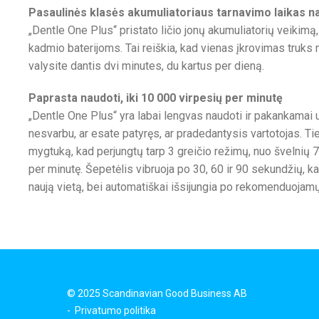
Pasaulinės klasės akumuliatoriaus tarnavimo laikas na
„Dentle One Plus“ pristato ličio jonų akumuliatorių veikimą, ta
kadmio baterijoms. Tai reiškia, kad vienas įkrovimas truks 
valysite dantis dvi minutes, du kartus per dieną.
Paprasta naudoti, iki 10 000 virpesių per minutę
„Dentle One Plus“ yra labai lengvas naudoti ir pakankamai u
nesvarbu, ar esate patyręs, ar pradedantysis vartotojas. T
mygtuką, kad perjungtų tarp 3 greičio režimų, nuo švelnių 
per minutę. Šepetėlis vibruoja po 30, 60 ir 90 sekundžių, ka
naują vietą, bei automatiškai išsijungia po rekomenduojam
© 2025 Scandinavian Good Business AB
-
Privatumo politika