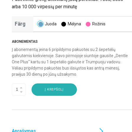
arba 10 000 virpesių per minutę
Färg
Juoda
Mėlyna
Rožinis
ABONEMENTAS
Į abonementą įeina 6 pripildymo pakuotės su 2 šepetėlių
galvutėmis kiekvienoje. Savo pirmojoje siuntoje gausite „Dentle
One Plus“ kartu su 1 šepetėlio galvute ir Trumpuoju vadovu.
Vėliau pripildymo pakuotės bus išsiųstos kas antrą mėnesį,
praėjus 30 dienų po jūsų užsakymo.
Į KREPŠELĮ
Aprašymas