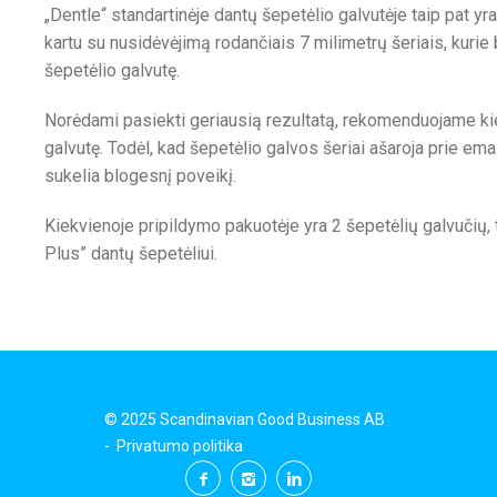
„Dentle“ standartinėje dantų šepetėlio galvutėje taip pat yra 
kartu su nusidėvėjimą rodančiais 7 milimetrų šeriais, kurie b
šepetėlio galvutę.
Norėdami pasiekti geriausią rezultatą, rekomenduojame ki
galvutę. Todėl, kad šepetėlio galvos šeriai ašaroja prie emal
sukelia blogesnį poveikį.
Kiekvienoje pripildymo pakuotėje yra 2 šepetėlių galvučių, 
Plus” dantų šepetėliui.
© 2025 Scandinavian Good Business AB
-
Privatumo politika