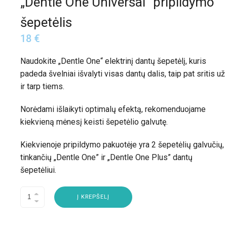
„Dentle One Universal“ pripildymo
šepetėlis
18
€
Naudokite „Dentle One“ elektrinį dantų šepetėlį, kuris
padeda švelniai išvalyti visas dantų dalis, taip pat sritis už
ir tarp tiems.
Norėdami išlaikyti optimalų efektą, rekomenduojame
kiekvieną mėnesį keisti šepetėlio galvutę.
Kiekvienoje pripildymo pakuotėje yra 2 šepetėlių galvučių,
tinkančių „Dentle One” ir „Dentle One Plus” dantų
šepetėliui.
Į KREPŠELĮ