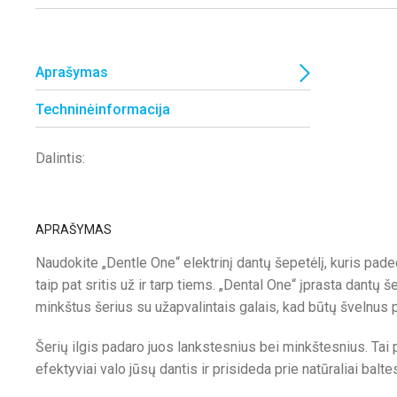
Aprašymas
Techninėinformacija
Dalintis:
APRAŠYMAS
Naudokite „Dentle One“ elektrinį dantų šepetėlį, kuris paded
taip pat sritis už ir tarp tiems. „Dental One“ įprasta dantų še
minkštus šerius su užapvalintais galais, kad būtų švelnus 
Šerių ilgis padaro juos lankstesnius bei minkštesnius. Tai p
efektyviai valo jūsų dantis ir prisideda prie natūraliai balte