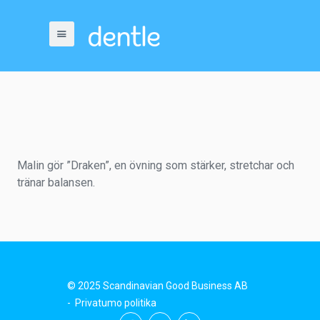
Malin gör ”Draken”, en övning som stärker, stretchar och
tränar balansen.
© 2025 Scandinavian Good Business AB
-
Privatumo politika