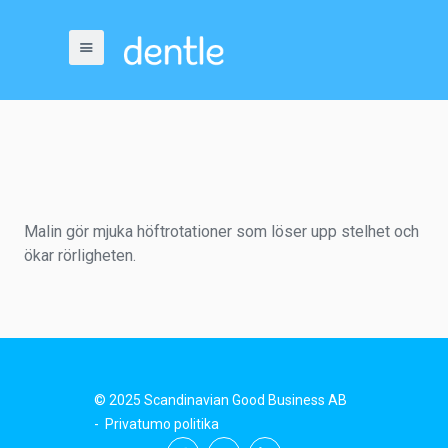
Malin gör mjuka höftrotationer som löser upp stelhet och
ökar rörligheten.
© 2025 Scandinavian Good Business AB
-
Privatumo politika