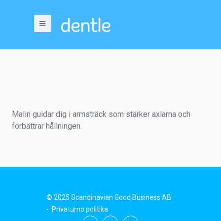
Malin guidar dig i armsträck som stärker axlarna och
förbättrar hållningen.
© 2025 Scandinavian Good Business AB
-
Privatumo politika