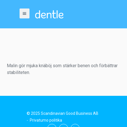
Malin gör mjuka knäböj som stärker benen och förbättrar
stabiliteten.
© 2025 Scandinavian Good Business AB
-
Privatumo politika