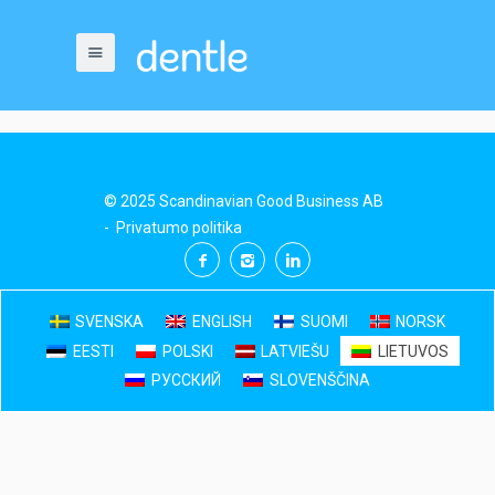
© 2025 Scandinavian Good Business AB
-
Privatumo politika
SVENSKA
ENGLISH
SUOMI
NORSK
EESTI
POLSKI
LATVIEŠU
LIETUVOS
РУССКИЙ
SLOVENŠČINA