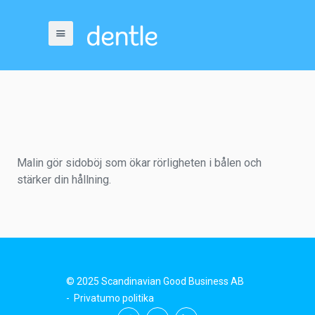
Malin gör sidoböj som ökar rörligheten i bålen och
stärker din hållning.
© 2025 Scandinavian Good Business AB
-
Privatumo politika