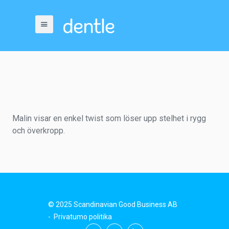
Malin visar en enkel twist som löser upp stelhet i rygg
och överkropp.
© 2025 Scandinavian Good Business AB
-
Privatumo politika